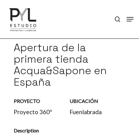
Skip
search
to
Men
Close
main
Menu
content
Apertura de la
primera tienda
Acqua&Sapone en
España
PROYECTO
UBICACIÓN
Proyecto 360º
Fuenlabrada
Description